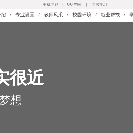
手机网站
|
QQ空间
|
学校地址
/
/
/
/
/
介绍
专业设置
教师风采
校园环境
就业帮扶
实很近
就梦想