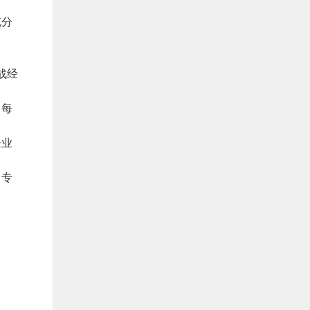
充分
中
战经
力每
企业
中专