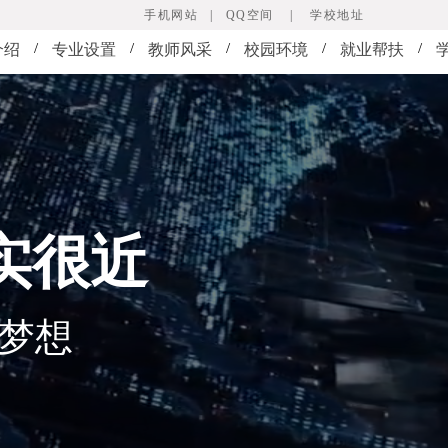
手机网站
|
QQ空间
|
学校地址
/
/
/
/
/
介绍
专业设置
教师风采
校园环境
就业帮扶
实很近
就梦想