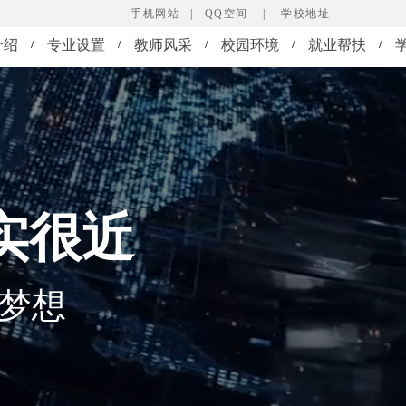
手机网站
|
QQ空间
|
学校地址
/
/
/
/
/
介绍
专业设置
教师风采
校园环境
就业帮扶
实很近
就梦想