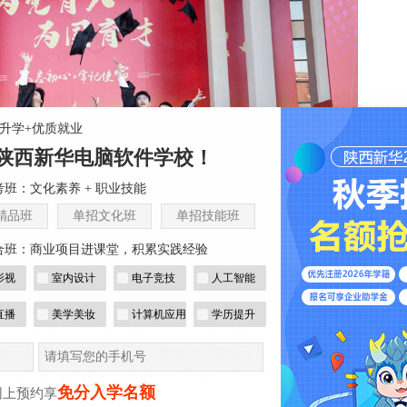
+升学+优质就业
陕西新华电脑软件学校！
班：文化素养 + 职业技能
精品班
单招文化班
单招技能班
合班：商业项目进课堂，积累实践经验
影视
室内设计
电子竞技
人工智能
直播
美学美妆
计算机应用
学历提升
工已经是行不通的道路了，一是劳动单位不会招收未成年人，
也不能很好地约束自己。因此，帮助孩子选择自己真正喜欢的领
的快乐和成就感，才能使他们更具学习主动性，更容易接收知识
免分入学名额
网上预约享