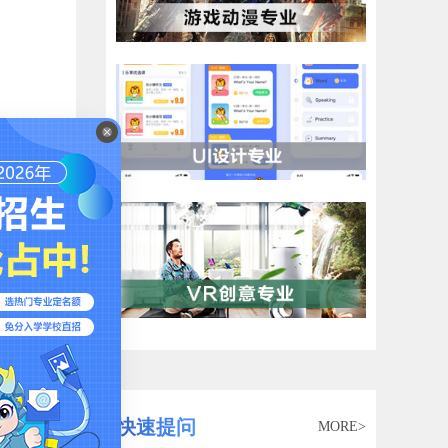
二是
域和
，掌
快速提问
MORE>