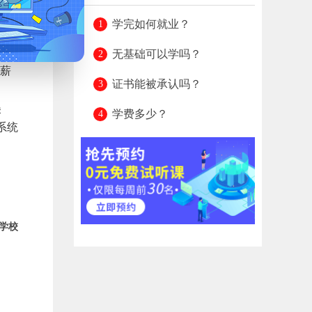
家长
学完如何就业？
早
无基础可以学吗？
看薪
证书能被承认吗？
美
学费多少？
系统
学校