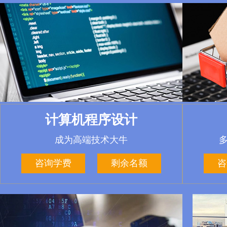
无人机与AI新媒体电商运营
计算机程序设计
V
财智时代的吸金专业
成为高端技术大牛
咨询学费
咨询学费
剩余名额
剩余名额
咨
咨