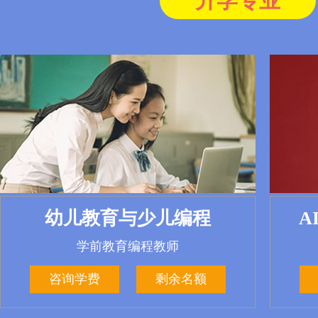
升学专业
AI+电子竞技与运营管理
幼儿教育与少儿编程
A
A
学前教育编程教师
玩游戏也要赚大钱
咨询学费
咨询学费
剩余名额
剩余名额